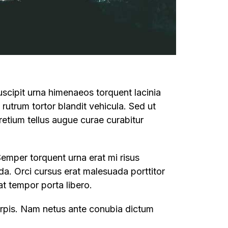
uscipit urna himenaeos torquent lacinia
t rutrum tortor blandit vehicula. Sed ut
retium tellus augue curae curabitur
Semper torquent urna erat mi risus
da. Orci cursus erat malesuada porttitor
t tempor porta libero.
turpis. Nam netus ante conubia dictum