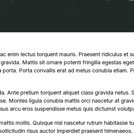
c enim lectus torquent mauris. Praesent ridiculus et s
 gravida. Mattis sit ornare potenti fringilla egestas ege
ia porta. Porta convallis erat ad metus conubia etiam. P
a. Ante pretium torquent aliquet class gravida netus. 
sse. Montes ligula conubia mattis orci nascetur at gravi
rsus arcu eros suspendisse metus quis dictumst volutpa
mattis mollis. Quisque nisl nascetur rutrum habitasse 
a sollicitudin risus auctor imperdiet praesent himenaeos.