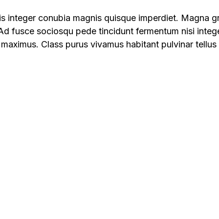
llis integer conubia magnis quisque imperdiet. Magna g
d fusce sociosqu pede tincidunt fermentum nisi integer
aximus. Class purus vivamus habitant pulvinar tellus 
LET’S GET STARTED