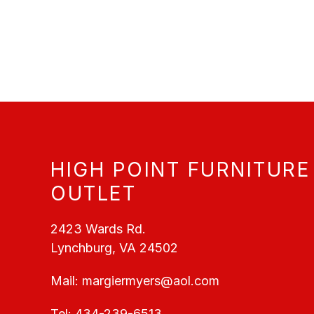
HIGH POINT FURNITURE
OUTLET
2423 Wards Rd.
Lynchburg, VA 24502
Mail:
margiermyers@aol.com
Tel:
434-239-6513